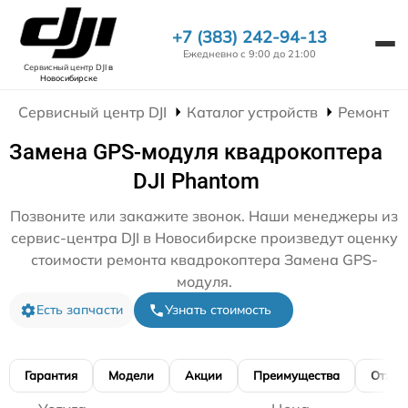
+7 (383) 242-94-13
Ежедневно с 9:00 до 21:00
Сервисный центр DJI
в
Новосибирске
Сервисный центр DJI
Каталог устройств
Ремонт К
Замена GPS-модуля квадрокоптера
DJI Phantom
Позвоните или закажите звонок. Наши менеджеры из
сервис-центра DJI в Новосибирске произведут оценку
стоимости ремонта квадрокоптера Замена GPS-
модуля.
Есть запчасти
Узнать стоимость
Гарантия
Модели
Акции
Преимущества
Отзы