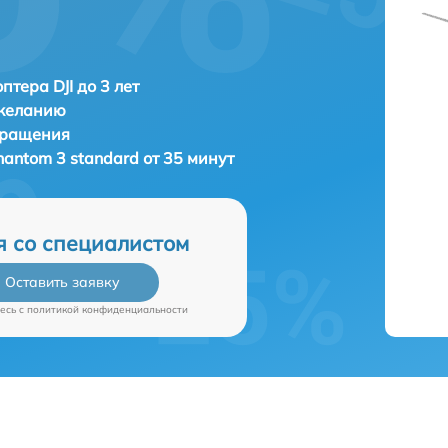
птера DJI до 3 лет
 желанию
бращения
Phantom 3 standard от 35 минут
я со специалистом
Оставить заявку
есь c
политикой конфиденциальности