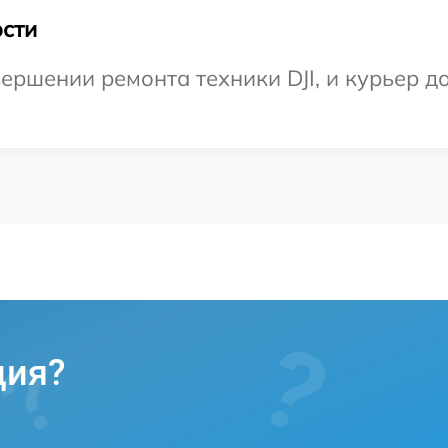
сти
ршении ремонта техники DJI, и курьер до
ция?