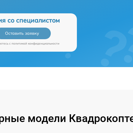
ия со специалистом
Оставить заявку
аетесь c
политикой конфиденциальности
рные модели Квадрокопте