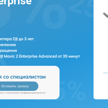
erprise
птера DJI до 3 лет
 желанию
бращения
JI Mavic 2 Enterprise Advanced от 35 минут
я со специалистом
Оставить заявку
есь c
политикой конфиденциальности