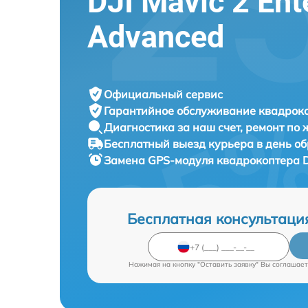
DJI Mavic 2 Ent
Advanced
Официальный сервис
Гарантийное обслуживание
квадроко
Диагностика за наш счет,
ремонт по
Бесплатный выезд курьера
в день о
Замена GPS-модуля квадрокоптера
D
Бесплатная консультаци
Нажимая на кнопку "Оставить заявку" Вы соглашает