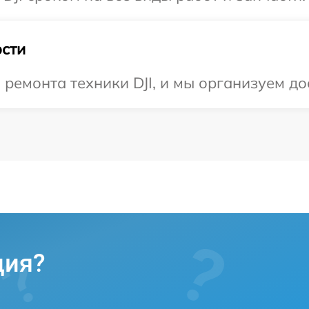
сти
емонта техники DJI, и мы организуем до
ция?